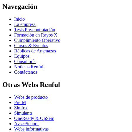
Navegación
Inicio
La empresa
Tests Pre-contratación
Formación en Rayos X
Cumplimiento Operativo
Cursos & Eventos
Réplicas de Amenazas
Equipos
Consultoría
Noticias Renful
Contáctenos
Otras Webs Renful
Webs de producto
Pre-M
Simfox
Simulants
OpeReady & OpSem
AvsecSchool
Webs informativas