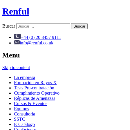
Renful
Buscar
+44 (0) 20 8457 9111
info@renful.co.uk
Menu
Skip to content
La empresa
Formación en Rayos X
Tests Pre-contratación
Cumplimiento Operativo
Réplicas de Amenazas
Cursos & Eventos
Equipos
Consultoría
SSTC
E-Catálogo
Contáctenos