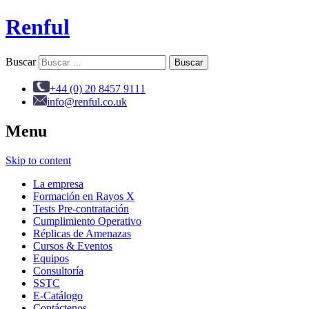
Renful
Buscar
+44 (0) 20 8457 9111
info@renful.co.uk
Menu
Skip to content
La empresa
Formación en Rayos X
Tests Pre-contratación
Cumplimiento Operativo
Réplicas de Amenazas
Cursos & Eventos
Equipos
Consultoría
SSTC
E-Catálogo
Contáctenos