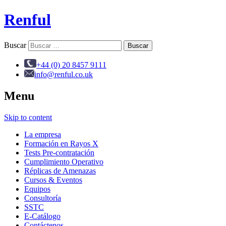
Renful
Buscar
+44 (0) 20 8457 9111
info@renful.co.uk
Menu
Skip to content
La empresa
Formación en Rayos X
Tests Pre-contratación
Cumplimiento Operativo
Réplicas de Amenazas
Cursos & Eventos
Equipos
Consultoría
SSTC
E-Catálogo
Contáctenos