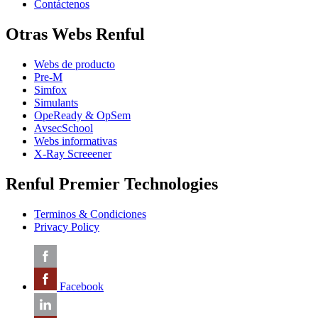
Contáctenos
Otras Webs Renful
Webs de producto
Pre-M
Simfox
Simulants
OpeReady & OpSem
AvsecSchool
Webs informativas
X-Ray Screeener
Renful Premier Technologies
Terminos & Condiciones
Privacy Policy
Facebook