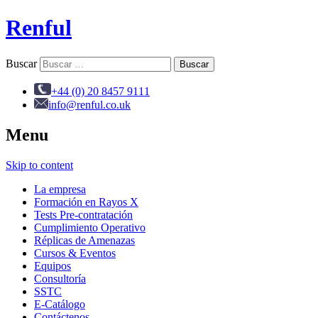
Renful
Buscar
+44 (0) 20 8457 9111
info@renful.co.uk
Menu
Skip to content
La empresa
Formación en Rayos X
Tests Pre-contratación
Cumplimiento Operativo
Réplicas de Amenazas
Cursos & Eventos
Equipos
Consultoría
SSTC
E-Catálogo
Contáctenos