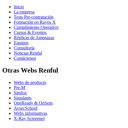
Inicio
La empresa
Tests Pre-contratación
Formación en Rayos X
Cumplimiento Operativo
Cursos & Eventos
Réplicas de Amenazas
Equipos
Consultoría
Noticias Renful
Contáctenos
Otras Webs Renful
Webs de producto
Pre-M
Simfox
Simulants
OpeReady & OpSem
AvsecSchool
Webs informativas
X-Ray Screeener