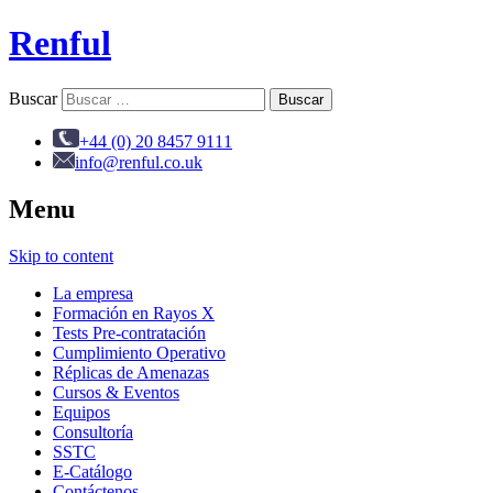
Renful
Buscar
+44 (0) 20 8457 9111
info@renful.co.uk
Menu
Skip to content
La empresa
Formación en Rayos X
Tests Pre-contratación
Cumplimiento Operativo
Réplicas de Amenazas
Cursos & Eventos
Equipos
Consultoría
SSTC
E-Catálogo
Contáctenos