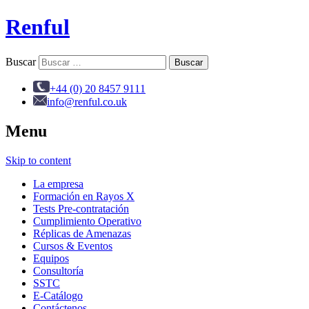
Renful
Buscar
+44 (0) 20 8457 9111
info@renful.co.uk
Menu
Skip to content
La empresa
Formación en Rayos X
Tests Pre-contratación
Cumplimiento Operativo
Réplicas de Amenazas
Cursos & Eventos
Equipos
Consultoría
SSTC
E-Catálogo
Contáctenos