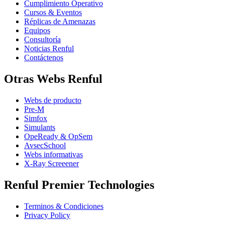
Cumplimiento Operativo
Cursos & Eventos
Réplicas de Amenazas
Equipos
Consultoría
Noticias Renful
Contáctenos
Otras Webs Renful
Webs de producto
Pre-M
Simfox
Simulants
OpeReady & OpSem
AvsecSchool
Webs informativas
X-Ray Screeener
Renful Premier Technologies
Terminos & Condiciones
Privacy Policy